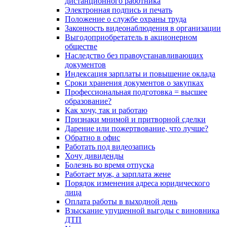
дистанционного работника
Электронная подпись и печать
Положение о службе охраны труда
Законность видеонаблюдения в организации
Выгодоприобретатель в акционерном
обществе
Наследство без правоустанавливающих
документов
Индексация зарплаты и повышение оклада
Сроки хранения документов о закупках
Профессиональная подготовка = высшее
образование?
Как хочу, так и работаю
Признаки мнимой и притворной сделки
Дарение или пожертвование, что лучше?
Обратно в офис
Работать под видеозапись
Хочу дивиденды
Болезнь во время отпуска
Работает муж, а зарплата жене
Порядок изменения адреса юридического
лица
Оплата работы в выходной день
Взыскание упущенной выгоды с виновника
ДТП