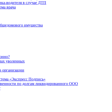
ика-водителя в случае ДТП
ема врача
общедомового имущества
конно?
лах уволенных
в организации
стема «Экспресс Подпись»
твенности по долгам ликвидированного ООО
т