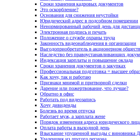
Сроки хранения кадровых документов
Это оскорбление?
Основания для снижения неустойки
Юридический адрес в подсобном помещении
Ненормированный рабочий день для дистанц
Электронная подпись и печать
Положение о службе охраны труда
Законность видеонаблюдения в организации
Выгодоприобретатель в акционерном общест
Наследство без правоустанавливающих докум
Индексация зарплаты и повышение оклада
Сроки хранения документов о закупках
Профессиональная подготовка = высшее обра
Как хочу, так и работаю
Признаки мнимой и притворной сделки
Дарение или пожертвование, что лучше?
Обратно в офис
Работать под видеозапись
Хочу дивиденды
Болезнь во время отпуска
Работает муж, а зарплата жене
Порядок изменения адреса юридического лиц
Оплата работы в выходной день
Взыскание упущенной выгоды с виновника 
Удаленщик из другого региона