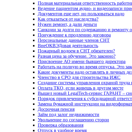
Полная материальная ответственность работн
Ведение пациентом аудио- и видеозаписи при
Документов еще нет, но пользоваться надо
Как отказаться от наследства?
Нужен ремонт, а дали деньги
Санкции за долги по содержанию и ремонту 
Понуждение к продлению договора
Персональные данные членов СНТ
ВнеОКВЭДовая деятельность
Пожарный водоем в СНТ обязателен?
Разная цена за обучение. Это законно?
Присвоение АО имени бывшего директора
Работать на полную во время отпуска. Это за
Какие документы надо оставлять в личных де
Членство в СРО для строительства ИЖС
Создание системы управления охраной труда 
Оплата ТКО, если живешь в другом месте
Вышел новый LegalTech-сервис ГАРАНТ – си
Порядок привлечения к субсидиарной ответс
Замена бумажной инструкции на видеоформа
Досрочная пенсия
Займ под залог недвижимости
Увольнение по соглашению сторон
Проверка образования
Отпуск в удобное время