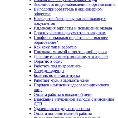
Законность видеонаблюдения в организации
Выгодоприобретатель в акционерном
обществе
Наследство без правоустанавливающих
документов
Индексация зарплаты и повышение оклада
Сроки хранения документов о закупках
Профессиональная подготовка = высшее
образование?
Как хочу, так и работаю
Признаки мнимой и притворной сделки
Дарение или пожертвование, что лучше?
Обратно в офис
Работать под видеозапись
Хочу дивиденды
Болезнь во время отпуска
Работает муж, а зарплата жене
Порядок изменения адреса юридического
лица
Оплата работы в выходной день
Взыскание упущенной выгоды с виновника
ДТП
Удаленщик из другого региона
Оплата дополнительной работы