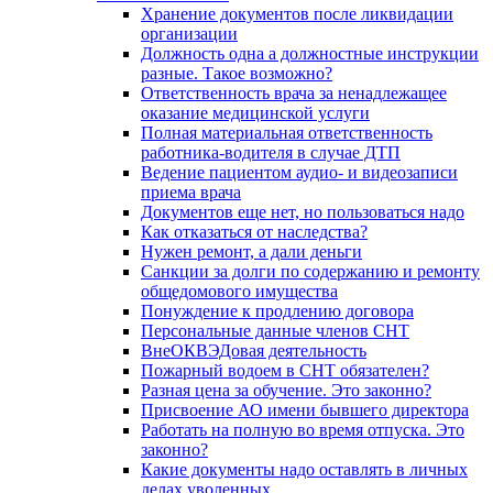
Хранение документов после ликвидации
организации
Должность одна а должностные инструкции
разные. Такое возможно?
Ответственность врача за ненадлежащее
оказание медицинской услуги
Полная материальная ответственность
работника-водителя в случае ДТП
Ведение пациентом аудио- и видеозаписи
приема врача
Документов еще нет, но пользоваться надо
Как отказаться от наследства?
Нужен ремонт, а дали деньги
Санкции за долги по содержанию и ремонту
общедомового имущества
Понуждение к продлению договора
Персональные данные членов СНТ
ВнеОКВЭДовая деятельность
Пожарный водоем в СНТ обязателен?
Разная цена за обучение. Это законно?
Присвоение АО имени бывшего директора
Работать на полную во время отпуска. Это
законно?
Какие документы надо оставлять в личных
делах уволенных