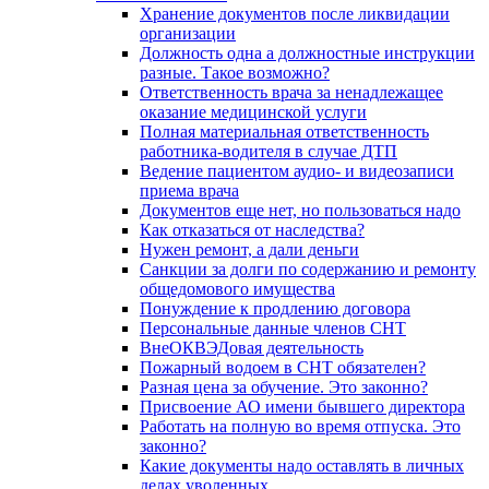
Хранение документов после ликвидации
организации
Должность одна а должностные инструкции
разные. Такое возможно?
Ответственность врача за ненадлежащее
оказание медицинской услуги
Полная материальная ответственность
работника-водителя в случае ДТП
Ведение пациентом аудио- и видеозаписи
приема врача
Документов еще нет, но пользоваться надо
Как отказаться от наследства?
Нужен ремонт, а дали деньги
Санкции за долги по содержанию и ремонту
общедомового имущества
Понуждение к продлению договора
Персональные данные членов СНТ
ВнеОКВЭДовая деятельность
Пожарный водоем в СНТ обязателен?
Разная цена за обучение. Это законно?
Присвоение АО имени бывшего директора
Работать на полную во время отпуска. Это
законно?
Какие документы надо оставлять в личных
делах уволенных