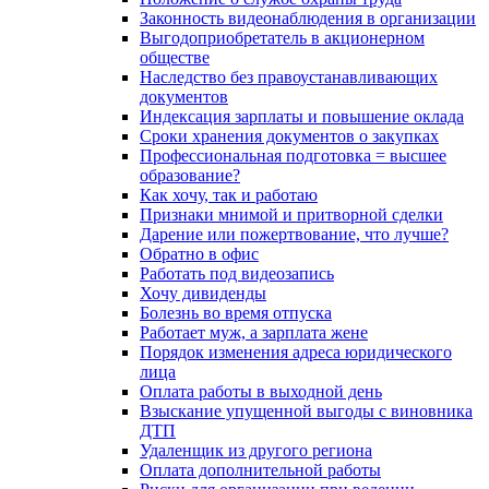
Законность видеонаблюдения в организации
Выгодоприобретатель в акционерном
обществе
Наследство без правоустанавливающих
документов
Индексация зарплаты и повышение оклада
Сроки хранения документов о закупках
Профессиональная подготовка = высшее
образование?
Как хочу, так и работаю
Признаки мнимой и притворной сделки
Дарение или пожертвование, что лучше?
Обратно в офис
Работать под видеозапись
Хочу дивиденды
Болезнь во время отпуска
Работает муж, а зарплата жене
Порядок изменения адреса юридического
лица
Оплата работы в выходной день
Взыскание упущенной выгоды с виновника
ДТП
Удаленщик из другого региона
Оплата дополнительной работы