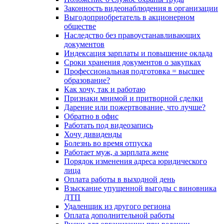
Законность видеонаблюдения в организации
Выгодоприобретатель в акционерном
обществе
Наследство без правоустанавливающих
документов
Индексация зарплаты и повышение оклада
Сроки хранения документов о закупках
Профессиональная подготовка = высшее
образование?
Как хочу, так и работаю
Признаки мнимой и притворной сделки
Дарение или пожертвование, что лучше?
Обратно в офис
Работать под видеозапись
Хочу дивиденды
Болезнь во время отпуска
Работает муж, а зарплата жене
Порядок изменения адреса юридического
лица
Оплата работы в выходной день
Взыскание упущенной выгоды с виновника
ДТП
Удаленщик из другого региона
Оплата дополнительной работы