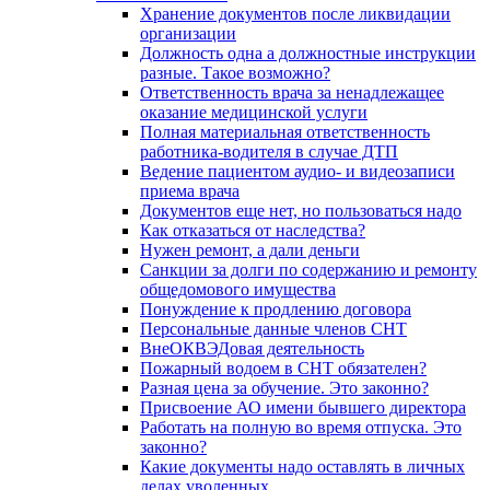
Хранение документов после ликвидации
организации
Должность одна а должностные инструкции
разные. Такое возможно?
Ответственность врача за ненадлежащее
оказание медицинской услуги
Полная материальная ответственность
работника-водителя в случае ДТП
Ведение пациентом аудио- и видеозаписи
приема врача
Документов еще нет, но пользоваться надо
Как отказаться от наследства?
Нужен ремонт, а дали деньги
Санкции за долги по содержанию и ремонту
общедомового имущества
Понуждение к продлению договора
Персональные данные членов СНТ
ВнеОКВЭДовая деятельность
Пожарный водоем в СНТ обязателен?
Разная цена за обучение. Это законно?
Присвоение АО имени бывшего директора
Работать на полную во время отпуска. Это
законно?
Какие документы надо оставлять в личных
делах уволенных